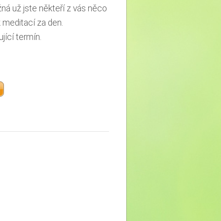
ná už jste někteří z vás něco
k meditací za den.
jící termín.