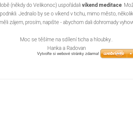
 době (někdy do Velikonoc) uspořádali
víkend meditace
. Mož
odnikli. Jednalo by se o víkend v tichu, mimo město, několi
ěli zájem, prosím, napište - abychom dali dohromady vyhovu
Moc se těšíme na sdílení ticha a hloubky...
Hanka a Radovan
Vytvořte si webové stránky zdarma!