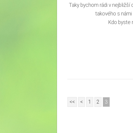
Taky bychom rádi v nejbližší
takového s námi p
Kdo byste m
<<
<
1
2
3