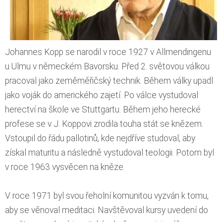
Johannes Kopp se narodil v roce 1927 v Allmendingenu
u Ulmu v německém Bavorsku. Před 2. světovou válkou
pracoval jako zeměměřičský technik. Během války upadl
jako voják do amerického zajetí. Po válce vystudoval
herectví na škole ve Stuttgartu. Během jeho herecké
profese se v J. Koppovi zrodila touha stát se knězem.
Vstoupil do řádu pallotinů, kde nejdříve studoval, aby
získal maturitu a následně vystudoval teologii. Potom byl
v roce 1963 vysvěcen na kněze.
V roce 1971 byl svou řeholní komunitou vyzván k tomu,
aby se věnoval meditaci. Navštěvoval kursy uvedení do