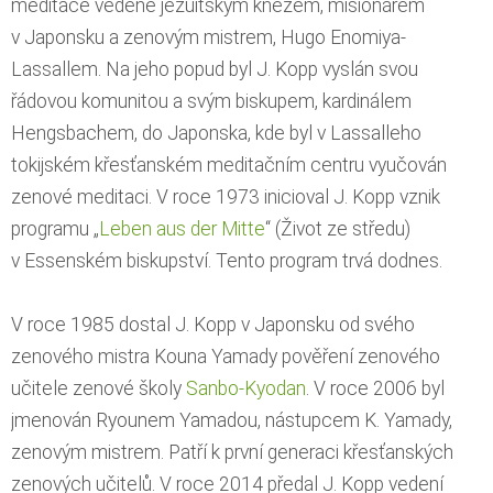
meditace vedené jezuitským knězem, misionářem
v Japonsku a zenovým mistrem, Hugo Enomiya-
Lassallem. Na jeho popud byl J. Kopp vyslán svou
řádovou komunitou a svým biskupem, kardinálem
Hengsbachem, do Japonska, kde byl v Lassalleho
tokijském křesťanském meditačním centru vyučován
zenové meditaci. V roce 1973 inicioval J. Kopp vznik
programu „
Leben aus der Mitte
“ (Život ze středu)
v Essenském biskupství. Tento program trvá dodnes.
V roce 1985 dostal J. Kopp v Japonsku od svého
zenového mistra Kouna Yamady pověření zenového
učitele zenové školy
Sanbo-Kyodan
. V roce 2006 byl
jmenován Ryounem Yamadou, nástupcem K. Yamady,
zenovým mistrem. Patří k první generaci křesťanských
zenových učitelů. V roce 2014 předal J. Kopp vedení