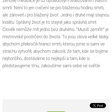
zenové meditace je už opravdovým realizováním vlastní
smrti. Není to jen cvičení se pro blaženou hodinu smrti,
ale zároveň i pro blažený život. Jedno i druhé mají stejnou
kvalitu. Správný život je to stejné jako správná smrt.
Člověk nemůže mít jedno bez druhého. "Musíš zemřít!" je
mistrovské postrčení do života. To jsou slova velké lásky,
abychom překročili hranici smrti, kterou jsme si sami ve
strachu vytvořili, abychom zakusili, že tam, kde se bojíme
nejhoršího, dostáváme to nejlepší a tam, kde si
představujeme tmu, zakoušíme sami sebe ve světle.