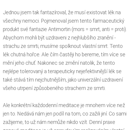
Jednou jsem tak fantazíroval, že musí existovat lék na
všechny nemoci. Pojmenoval jsem tento farmaceutický
produkt své fantazie Antimortin (mors = smrt, anti = proti).
Abychom mohli být uzdraveni z nejhlubšího zranění -
strachu ze smrti, musíme spolknout vlastní smrt. Tento
lék chutná hořce. Ale čím častěji ho bereme, tím více se
mění jeho chuť. Nakonec se změní natolik, že tento
nejlépe tolerovaný a terapeuticky nejefektivnější lék se
také stává tím nejchutnějším, jako univerzální uzdravení
všeho utrpení způsobeného strachem ze smrti.
Ale konkrétní každodenní meditace je mnohem více než
jen to. Nedává nám jen podíl na tom, co zažili jiní. Co sami
zažijeme, to už nám nemůže nikdo vzít. Denní praxe