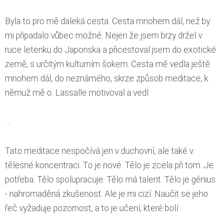
Byla to pro mě daleká cesta. Cesta mnohem dál, než by
mi připadalo vůbec možné. Nejen že jsem brzy držel v
ruce letenku do Japonska a přicestoval jsem do exotické
země, s určitým kulturním šokem. Cesta mě vedla ještě
mnohem dál, do neznámého, skrze způsob meditace, k
němuž mě o. Lassalle motivoval a vedl.
…
Tato meditace nespočívá jen v duchovní, ale také v
tělesné koncentraci. To je nové. Tělo je zcela při tom. Je
potřeba. Tělo spolupracuje. Tělo má talent. Tělo je génius
- nahromaděná zkušenost. Ale je mi cizí. Naučit se jeho
řeč vyžaduje pozornost, a to je učení, které bolí.