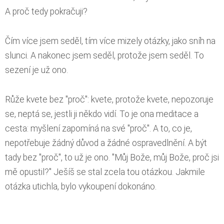
A proč tedy pokračuji?
Čím více jsem seděl, tím více mizely otázky, jako sníh na
slunci. A nakonec jsem seděl, protože jsem seděl. To
sezení je už ono.
Růže kvete bez "proč": kvete, protože kvete, nepozoruje
se, neptá se, jestli ji někdo vidí. To je ona meditace a
cesta: myšlení zapomíná na své "proč". A to, co je,
nepotřebuje žádný důvod a žádné ospravedlnění. A být
tady bez "proč", to už je ono. "Můj Bože, můj Bože, proč jsi
mě opustil?" Ješíš se stal zcela tou otázkou. Jakmile
otázka utichla, bylo vykoupení dokonáno.