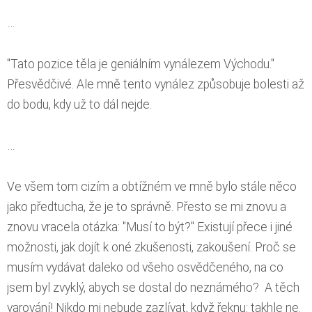
…
"Tato pozice těla je geniálním vynálezem Východu."
Přesvědčivé. Ale mně tento vynález způsobuje bolesti až
do bodu, kdy už to dál nejde.
…
Ve všem tom cizím a obtížném ve mně bylo stále něco
jako předtucha, že je to správně. Přesto se mi znovu a
znovu vracela otázka: "Musí to být?" Existují přece i jiné
možnosti, jak dojít k oné zkušenosti, zakoušení. Proč se
musím vydávat daleko od všeho osvědčeného, na co
jsem byl zvyklý, abych se dostal do neznámého? A těch
varování! Nikdo mi nebude zazlívat, když řeknu: takhle ne.