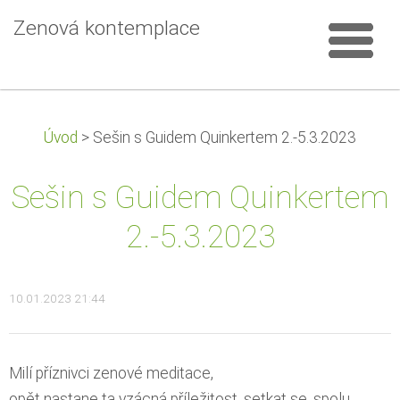
Zenová kontemplace
Úvod
>
Sešin s Guidem Quinkertem 2.-5.3.2023
Sešin s Guidem Quinkertem
2.-5.3.2023
10.01.2023 21:44
Milí příznivci zenové meditace,
opět nastane ta vzácná příležitost, setkat se, spolu