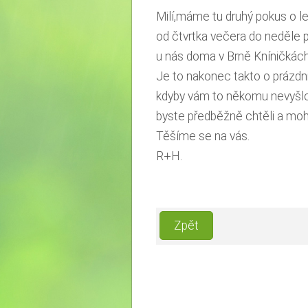
Milí,máme tu druhý pokus o l
od čtvrtka večera do neděle
u nás doma v Brně Kníničkách
Je to nakonec takto o prázdn
kdyby vám to někomu nevyšlo 
byste předběžně chtěli a moh
Těšíme se na vás.
R+H.
Zpět