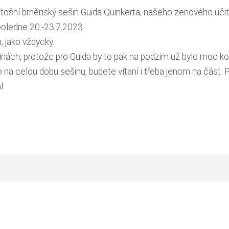
etošní brněnský sešin Guida Quinkerta, našeho zenového učit
 poledne 20.-23.7.2023
, jako vždycky.
inách, protože pro Guida by to pak na podzim už bylo moc
na celou dobu sešinu, budete vítaní i třeba jenom na část.
P
l.