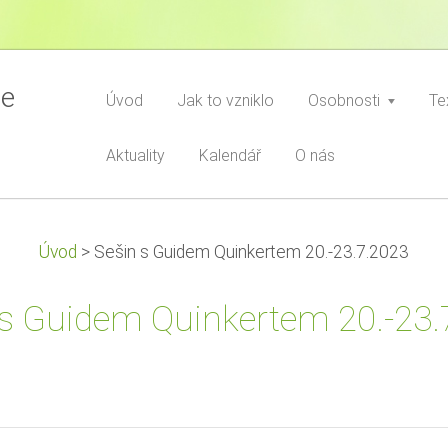
ce
Úvod
Jak to vzniklo
Osobnosti
Te
Aktuality
Kalendář
O nás
Úvod
>
Sešin s Guidem Quinkertem 20.-23.7.2023
 s Guidem Quinkertem 20.-23.