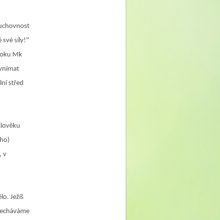
duchovnost
 své síly!
"
roku Mk
 vnímat
lní střed
člověku
cho)
, v
lo. Ježíš
 necháváme