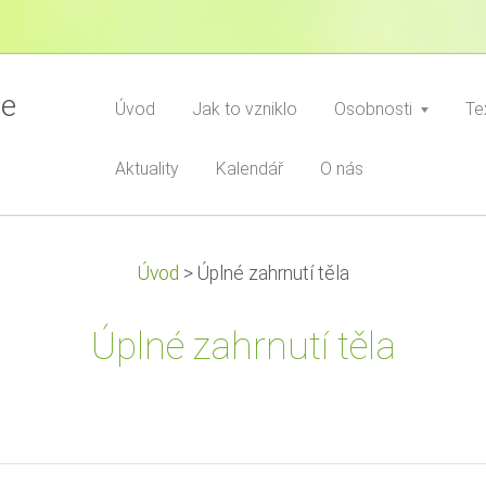
ce
Úvod
Jak to vzniklo
Osobnosti
Te
Aktuality
Kalendář
O nás
Úvod
>
Úplné zahrnutí těla
Úplné zahrnutí těla