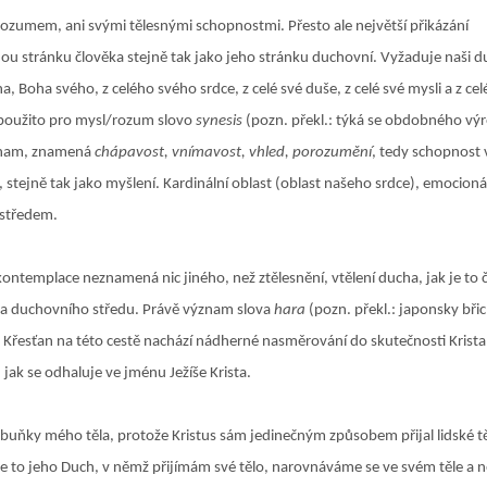
umem, ani svými tělesnými schopnostmi. Přesto ale největší přikázání
nou stránku člověka stejně tak jako jeho stránku duchovní. Vyžaduje naši 
a, Boha svého, z celého svého srdce, z celé své duše, z celé své mysli a z celé
 použito pro mysl/rozum slovo
synesis
(pozn. překl.: týká se obdobného vý
ýznam, znamená
chápavost, vnímavost, vhled, porozumění
, tedy schopnost
 stejně tak jako myšlení. Kardinální oblast (oblast našeho srdce), emocioná
 středem.
kontemplace neznamená nic jiného, než ztělesnění, vtělení ducha, jak je to 
 a duchovního středu. Právě význam slova
hara
(pozn. překl.: japonsky bři
 Křesťan na této cestě nachází nádherné nasměrování do skutečnosti Krista
 jak se odhaluje ve jménu Ježíše Krista.
é buňky mého těla, protože Kristus sám jedinečným způsobem přijal lidské tě
 Je to jeho Duch, v němž přijímám své tělo, narovnáváme se ve svém těle a