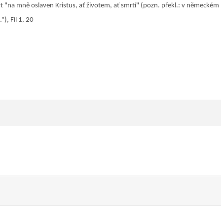
t "
na mně oslaven Kristus, ať životem, ať smrtí
" (pozn. překl.: v německém
), Fil 1, 20