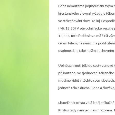
Boha nemůžeme pojmout ani svým roz
křesťanského zjevení vyžaduje těles
ve ztělesňování slov: "M
iluj Hospodin
(Mk 12,30) V původní řecké verzi je
12,33). Toto řecké slovo má širší v
celým tělem, na němž má podíl cítění,
osobnosti, je také naším duchovním
Úplné zahrnutí těla do cesty zenové 
přisouzeno, ve sjednocení tělesného
musíme vidět v těchto souvislostech.
jednotě těla a ducha, Boha a člověka,
Skutečnost Krista volá k přijetí každ
Kristus tady není jen naším vzorem.