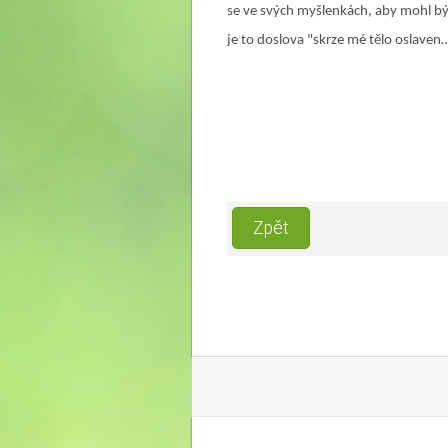
se ve svých myšlenkách, aby mohl bý
je to doslova "skrze mé tělo oslaven…"
Zpět