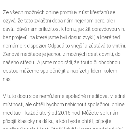
Ze všech možných online promluv z úst křesťanů se
ozývá, že tato zvláštní doba nám nejenom bere, ale i
dává... dává nám příležitost k tomu, jak žít opravdovou víru
bez projevů, na které jsme byli dosud zvyklí, a které teď
nemáme k dispozici. Odpadá to vnější a zůstává to vnitřní.
Zenová meditace je jednou z možných cest dovnitř, do
našeho středu. A jsme moc rádi, že touto či obdobnou
cestou můžeme společně jít a nabízet ji lidem kolem
nás.
V tuto dobu sice nemůžeme společně meditovat v jedné
místnosti, ale chtěli bychom nabídnout společnou online
meditaci - každé úterý od 20:15 hod. Můžete se k nám
připojit klasicky na dálku, a kdo byste chtěli, připojte