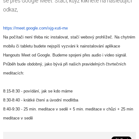
se přes Google Meet. Stačí, když kliknete na následující
odkaz,
https://meet.google.com/xjg-
xuti-rrw
Na počítači není třeba nic instalovat, stačí webový prohlížeč. Na chytrém
mobilu či tabletu budete nejspíš vyzváni k nainstalování aplikace
Hangouts Meet od Google. Budeme spojeni přes audio i video signál.
Průběh bude obdobný, jako bývá při našich pravidelných čtvrtečních
meditacích:
8:15-8:30 - povídání, jak se kdo máme
8:30-8:40 - krátké čtení a úvodní modlitba
8:40-9:30 - 25 min. meditace v sedě + 5 min. meditace v chůzi + 25 min
meditace v sedě